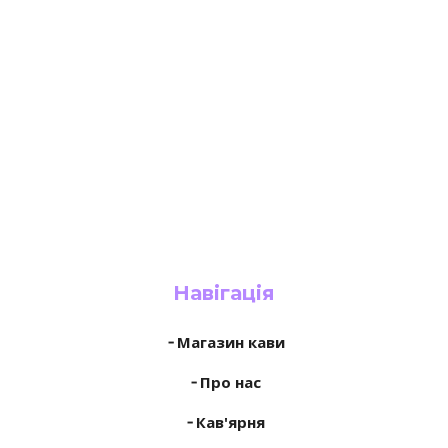
Навігація
╶ Магазин кави
╶ Про нас
╶ Кав'ярня