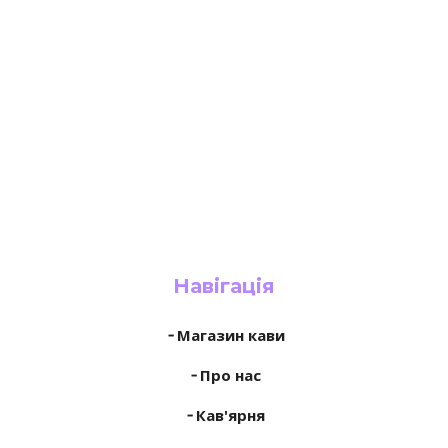
Навігація
╶ Магазин кави
╶ Про нас
╶ Кав'ярня